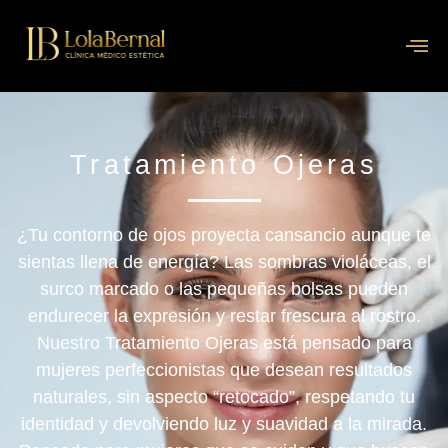
Tratamiento Ojeras
¿Tu contorno de ojos proyecta
cansancio
aunque te
sientas llena de energía? Las sombras violáceas, el
surco marcado
o las pequeñas bolsas pueden
endurecer la expresión y restar frescura al rostro.
Nuestro
Tratamiento Ojeras
está pensado para
mujeres perfeccionistas que desean
resultados
naturales
, sin aspecto “retocado”, respetando tu
identidad y devolviendo
luz y suavidad
a la mirada.