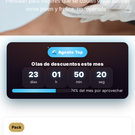
Pensado para mujeres que se cuidan y que buscan
verse joven y fresca
, no “operada”.
🌊 Agosto Top
Olas de descuentos este mes
23
01
50
19
días
h
min
seg
74% del mes por aprovechar
Pack