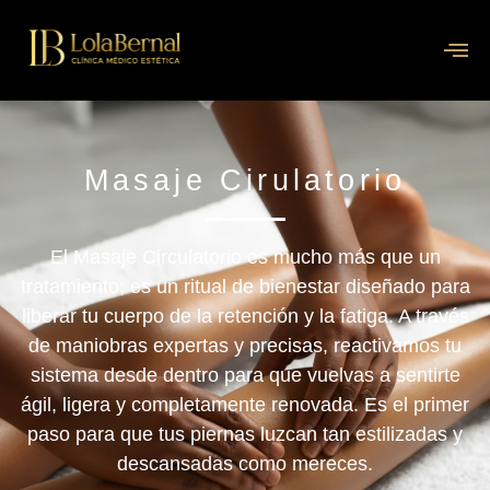
Masaje Cirulatorio
El
Masaje Circulatorio
es mucho más que un
tratamiento; es un ritual de bienestar diseñado para
liberar tu cuerpo de la retención y la fatiga. A través
de maniobras expertas y precisas, reactivamos tu
sistema desde dentro para que vuelvas a sentirte
ágil, ligera y completamente renovada. Es el primer
paso para que tus piernas luzcan tan estilizadas y
descansadas como mereces.