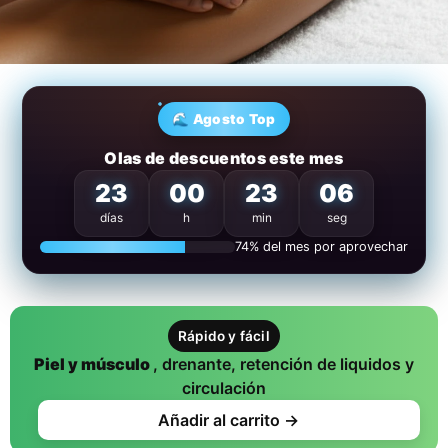
🌊 Agosto Top
Olas de descuentos este mes
23
00
23
05
días
h
min
seg
74% del mes por aprovechar
Rápido y fácil
Piel y músculo
, drenante, retención de liquidos y
circulación
Añadir al carrito →